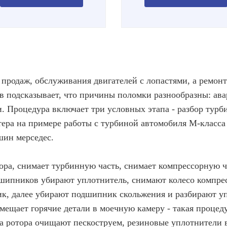
 продаж, обслуживания двигателей с лопастями, а ремонт
 подсказывает, что причины поломки разнообразны: ава
и. Процедура включает три условных этапа - разбор тур
ера на примере работы с турбиной автомобиля M-класса
шин мерседес.
ора, снимает турбинную часть, снимает компрессорную 
ипников убирают уплотнитель, снимают колесо компресс
, далее убирают подшипник скольжения и разбирают уп
омещает горячие детали в моечную камеру - такая процед
ла ротора очищают пескоструем, резиновые уплотнители 